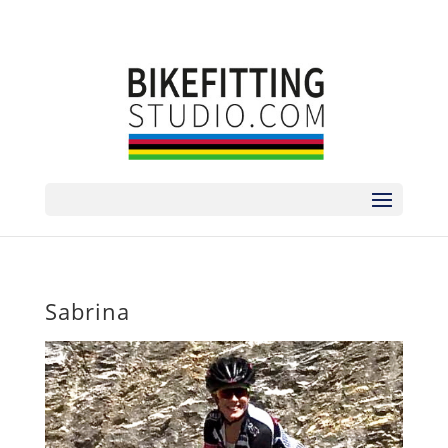
sorry no phone | zum Termin bitte via
ANMELDEFORMULAR
Sabrina