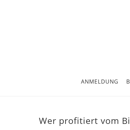
sorry no phone | zum Termin bitte via ANMELDEF
ANMELDUNG
B
Wer profitiert vom Bi